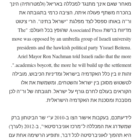
מאחר שאם אינך מתנגד למכללה באריאל (ולמטרותיה) הינך
בהכרח משתף פעולה איתה, הציבה כרמי בתגובתה את
ור"ה באותו ספסל לצד מפלגת "ישראל בתינו". הרי ציטוט
מדיווח ברשת Associated Press שהופץ בכל העולם: "The
move was opposed by an umbrella group of Israeli university
presidents and the hawkish political party Yisrael Beitenu.
Ariel Mayor Ron Nachman told Israeli radio that the more
academics boycott, the more he will build up the settlement.".
זהות זו בין כלל האקדמיה בישראל ומדיניות הכיבוש, מובילה
לטשטוש מסוכן בין ישראל והשטחים, ומשמשת את אלו
הקוראים בעולם לחרם גורף על ישראל. תגובתה של ור"ה לכן
מסבכת ומסכנת את האקדמיה הישראלית.
לידיעתכם, בעקבות אישור הצו ב-2010 ע"י שר הביטחון ברק
שמשדרג את המכללה ל"מרכז אוניברסיטאי", ב-2012 (לערך)
היא תהפוך לאוניברסיטה לכל דבר, ותופיע הרשימה אחת עם