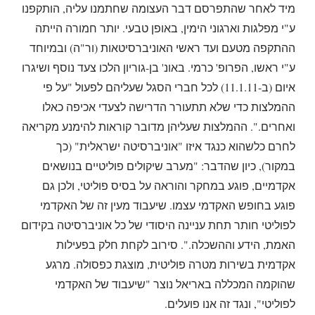
מיד לאחר שהתפרסם דבר העצומה שחתמנו עליה, הותקפנו
ע"י מפלגות וארגוני הימין, באופן טבעי. יותר חמורה הייתה
ההתקפה מטעם ועד ראשי האוניברסיטאות (ור"ה) ובמיוחד
ע"י ראשו, הפרופ' כרמי. באונ' בן-גוריון הלכו צעד נוסף ושיגרו
איום (ב-11.1.11) לכל חברי הסגל שעליהם לפעול "על פי
ההמלצות כדי שלא תתעורר הדרישה לצעדי אכיפה כאלו
ואחרים.". ההמלצות שעליהן מדובר קוראות להימנע מקריאה
לחרם כלשהוא כנגד איזו "אוניברסיטה ישראלית" (כך
במקור), כיון שהדבר: "מערב שיקולים פוליטיים בנושאים
אקדמיים, פוגע במחקר והוראה על בסיס פוליטי, ולכן גם
פוגע בחופש האקדמי עצמו. שיעבוד מעין זה של האקדמי
לפוליטי חותר תחת עניינה היסודי של כל אוניברסיטה בקידום
האמת, הידע וההשכלה.". סירוב לקחת חלק בפעילות
אקדמית בשירות מטרה פוליטית, מוצגת כפסולה. מרגע
שהוקמה המכללה באריאל נוצר "שיעבוד של האקדמי
לפוליטי", ונגד זה אנו פועלים.