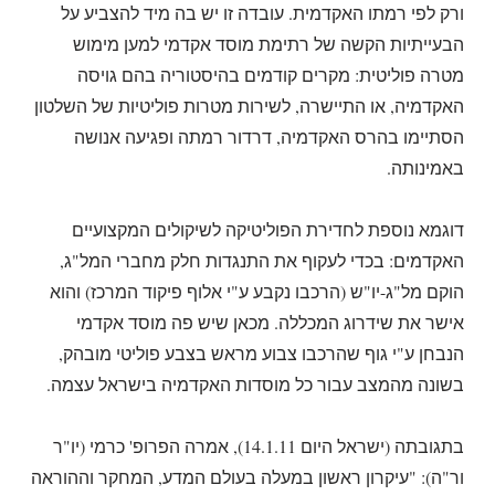
ורק לפי רמתו האקדמית. עובדה זו יש בה מיד להצביע על
הבעייתיות הקשה של רתימת מוסד אקדמי למען מימוש
מטרה פוליטית: מקרים קודמים בהיסטוריה בהם גויסה
האקדמיה, או התיישרה, לשירות מטרות פוליטיות של השלטון
הסתיימו בהרס האקדמיה, דרדור רמתה ופגיעה אנושה
באמינותה.
דוגמא נוספת לחדירת הפוליטיקה לשיקולים המקצועיים
האקדמים: בכדי לעקוף את התנגדות חלק מחברי המל"ג,
הוקם מל"ג-יו"ש (הרכבו נקבע ע"י אלוף פיקוד המרכז) והוא
אישר את שידרוג המכללה. מכאן שיש פה מוסד אקדמי
הנבחן ע"י גוף שהרכבו צבוע מראש בצבע פוליטי מובהק,
בשונה מהמצב עבור כל מוסדות האקדמיה בישראל עצמה.
בתגובתה (ישראל היום 14.1.11), אמרה הפרופ' כרמי (יו"ר
ור"ה): "עיקרון ראשון במעלה בעולם המדע, המחקר וההוראה