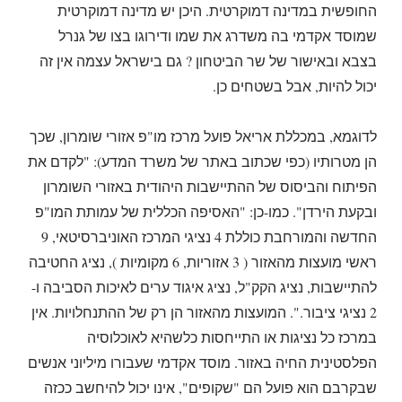
החופשית במדינה דמוקרטית. היכן יש מדינה דמוקרטית
שמוסד אקדמי בה משדרג את שמו ודירוגו בצו של גנרל
בצבא ובאישור של שר הביטחון ? גם בישראל עצמה אין זה
יכול להיות, אבל בשטחים כן.
לדוגמא, במכללת אריאל פועל מרכז מו"פ אזורי שומרון, שכך
הן מטרותיו (כפי שכתוב באתר של משרד המדע): "לקדם את
הפיתוח והביסוס של ההתיישבות היהודית באזורי השומרון
ובקעת הירדן". כמו-כן: "האסיפה הכללית של עמותת המו"פ
החדשה והמורחבת כוללת 4 נציגי המרכז האוניברסיטאי, 9
ראשי מועצות מהאזור ( 3 אזוריות, 6 מקומיות ), נציג החטיבה
להתיישבות, נציג הקק"ל, נציג איגוד ערים לאיכות הסביבה ו-
2 נציגי ציבור.". המועצות מהאזור הן רק של ההתנחלויות. אין
במרכז כל נציגות או התייחסות כלשהיא לאוכלוסיה
הפלסטינית החיה באזור. מוסד אקדמי שעבורו מיליוני אנשים
שבקרבם הוא פועל הם "שקופים", אינו יכול להיחשב ככזה