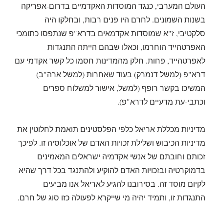
העולם המערבי, כנגד המוסדות האקדמיים בדרום-אפריקה
בשנות השמונים. לחרם היו פנים רבות, ובחלקו היה
סלקטיבי, ז"א שמוסדות אקדמאים בדרא"פ שנתפסו כתומכי
האפרטהייד הוחרמו, וכאלו שבהם הייתה התנגדות
לאפרטהייד, פחות. חלק מהמדינות חסמו כל קשר אקדמי עם
דרא"פ (למשל דנמרק) בעוד שאחרות (למשל ארה"ב)
המשיכו בקשר רופף (למשל, אישור למשלוח ספרים
וכתבי-עת מדעיים לדרא"פ).
מדיניות מכללת אריאל כלפי הפלסטינים תואמת לחלוטין את
מדיניות הכיבוש ושלילת זכויות האדם של אוכלוסיה זו. לפיכך
זכותם וחובתם של אנשי אקדמיה ישראלים המאמינים
בדמוקרטיה ובזכויות האדם להוקיע ולהתנגד בכל דרך שהיא
לקיום מוסד זה. בסירובנו להגיע לאריאל אנו מביעים
התנגדות זו, ותמיד יהיה מי שייקרא לפעולה כזו סוג של חרם.