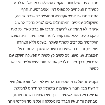
מתוכה עם השלטונות, הוקמה המכללה באריאל, וגדלה עד
למימדיה הנוכחיים כקמפוס דמוי-אוניברסיטה. חרף
התנגדותם של אנשי אקדמיה והמועצה להשכלה גבוהה,
משיקולים ענייניים, המתנחלים גייסו 'טריקים' כדי להשיג
אישור (לא מהמל"ג) להיקרא "מרכז אוניברסיטאי", כל זאת
כאקט פוליטי וללא שום קשר לרמה האקדמית. רבים מאנשי
האקדמיה מסרבים לשתף פעולה, בשקט וללא הצהרה
פומבית, ורבים חוששים גם היום להצטרף ולחתום על
העצומה. אנו מעוניינים לשים קץ לשיתוף הפעולה השקט עם
הכיבוש, ובכך מקווים לחזק את הכוחות הישראליים שיביאו
לסיומו.
בקביעתה של כרמי שסירובנו להגיע לאריאל הוא פסול, היא
דורשת מכל חברי האקדמיה בישראל להתייחס למכללת
אריאל כאל מוסד לגיטימי ובכך היא מצהירה שמבחינתה,
ומבחינת ור"ה, אין הבדל בין מכללה זו וכל מוסד אקדמי אחר